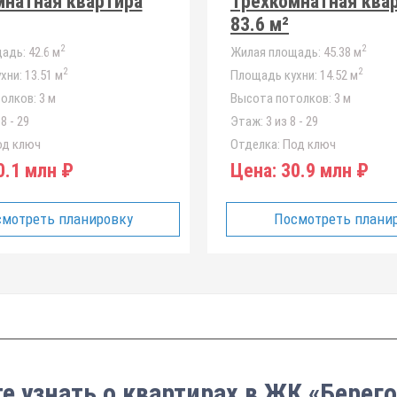
мнатная квартира
Трёхкомнатная ква
83.6 м²
2
2
адь:
42.6 м
Жилая площадь:
45.38 м
2
2
хни:
13.51 м
Площадь кухни:
14.52 м
олков:
3 м
Высота потолков:
3 м
8 - 29
Этаж:
3 из 8 - 29
д ключ
Отделка:
Под ключ
.1 млн ₽
Цена:
30.9 млн ₽
мотреть планировку
Посмотреть плани
е узнать о квартирах в ЖК «Берег