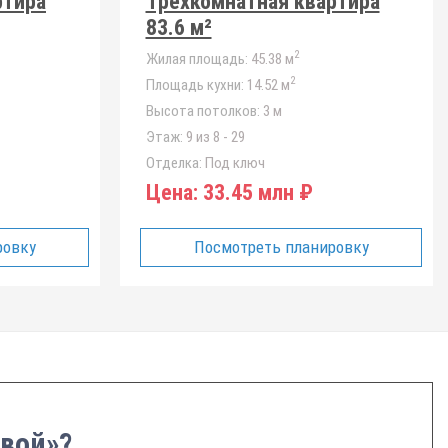
ртира
Трёхкомнатная квартира
83.6 м²
2
Жилая площадь:
45.38 м
2
Площадь кухни:
14.52 м
Высота потолков:
3 м
Этаж:
9 из 8 - 29
Отделка:
Под ключ
Цена:
33.45 млн ₽
ровку
Посмотреть планировку
овой»?