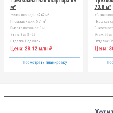
Трёхкомнатная квартира 69
Трёхко
м²
70.8 м²
2
Жилая площадь:
47.62 м
Жилая площ
2
Площадь кухни:
5.51 м
Площадь ку
Высота потолков:
3 м
Высота пот
Этаж:
8 из 8 - 29
Этаж:
26 из 
Отделка:
Под ключ
Отделка:
По
Цена:
28.12 млн ₽
Цена:
30
Посмотреть планировку
Пос
Хотит