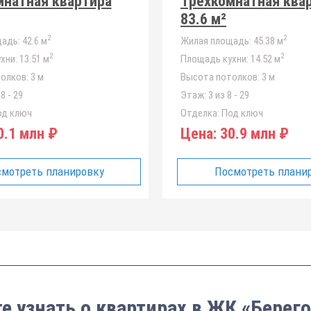
мнатная квартира
Трёхкомнатная ква
83.6 м²
2
2
адь:
42.6 м
Жилая площадь:
45.38 м
2
2
хни:
13.51 м
Площадь кухни:
14.52 м
олков:
3 м
Высота потолков:
3 м
8 - 29
Этаж:
3 из 8 - 29
д ключ
Отделка:
Под ключ
.1 млн ₽
Цена:
30.9 млн ₽
мотреть планировку
Посмотреть плани
е узнать о квартирах в ЖК «Берег