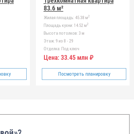
ртира
Трёхкомнатная квартира
83.6 м²
2
Жилая площадь:
45.38 м
2
Площадь кухни:
14.52 м
Высота потолков:
3 м
Этаж:
9 из 8 - 29
Отделка:
Под ключ
Цена:
33.45 млн ₽
ровку
Посмотреть планировку
овой»?