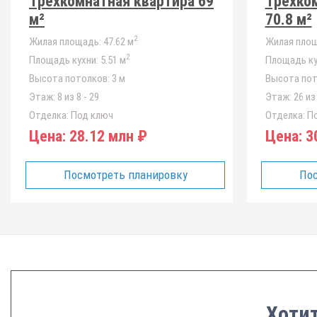
Трёхкомнатная квартира 69
Трёхко
м²
70.8 м²
2
Жилая площадь:
47.62 м
Жилая площ
2
Площадь кухни:
5.51 м
Площадь ку
Высота потолков:
3 м
Высота пот
Этаж:
8 из 8 - 29
Этаж:
26 из 
Отделка:
Под ключ
Отделка:
По
Цена:
28.12 млн ₽
Цена:
30
Посмотреть планировку
Пос
Хотит